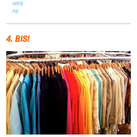
WEB
FB
4. BIS!