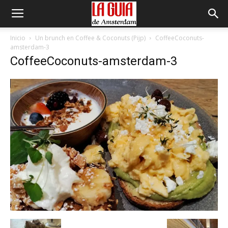
Inicio
Un brunch en Coffee & Coconuts (Pijp)
CoffeeCoconuts-
amsterdam-3
CoffeeCoconuts-amsterdam-3