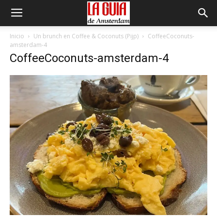
Inicio
Un brunch en Coffee & Coconuts (Pijp)
CoffeeCoconuts-
amsterdam-4
CoffeeCoconuts-amsterdam-4