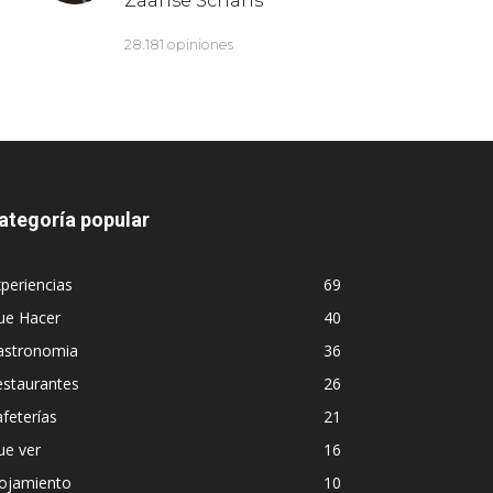
ategoría popular
periencias
69
ue Hacer
40
astronomia
36
estaurantes
26
feterías
21
ue ver
16
lojamiento
10