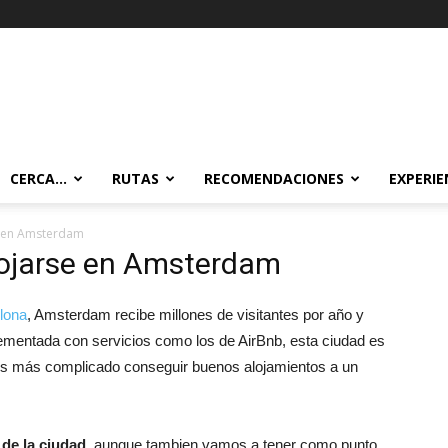
CERCA…
RUTAS
RECOMENDACIONES
EXPERIE
e en Amsterdam
lojarse en Amsterdam
lona
, Amsterdam recibe millones de visitantes por año y
crementada con servicios como los de AirBnb, esta ciudad es
s más complicado conseguir buenos alojamientos a un
 de la ciudad
, aunque tambien vamos a tener como punto