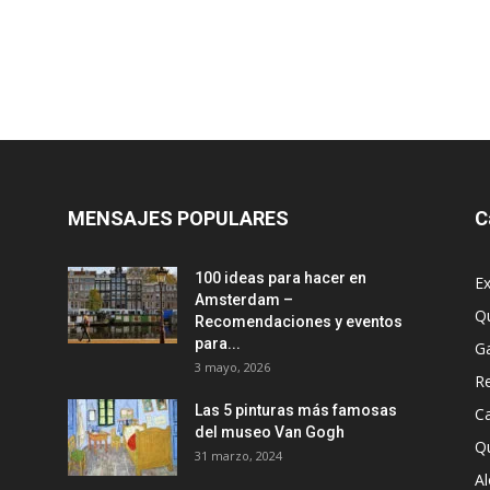
MENSAJES POPULARES
C
100 ideas para hacer en
Ex
Amsterdam –
Q
Recomendaciones y eventos
para...
G
3 mayo, 2026
R
Las 5 pinturas más famosas
Ca
del museo Van Gogh
Q
31 marzo, 2024
A