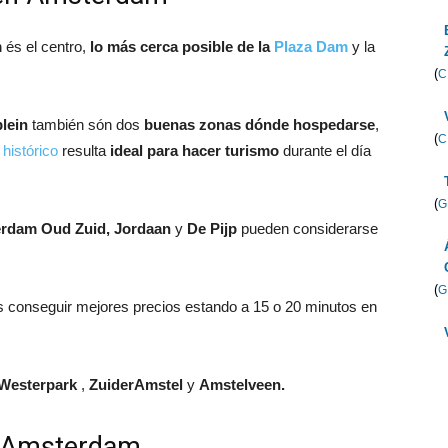
m
és el centro,
lo más cerca posible de la
Plaza Dam
y la
(
C
plein
también són dos
buenas zonas dónde hospedarse
,
(
C
 histórico
resulta
ideal para hacer turismo
durante el día
(
G
erdam Oud Zuid, Jordaan
y
De Pijp
pueden considerarse
(
G
s conseguir mejores precios estando a 15 o 20 minutos en
Westerpark
,
ZuiderAmstel
y
Amstelveen.
n Amsterdam.