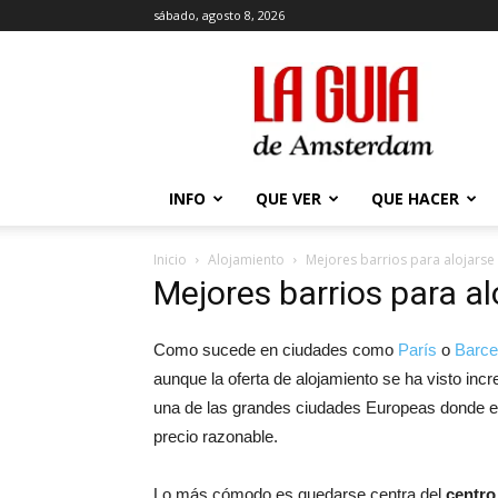
sábado, agosto 8, 2026
La
Guía
de
Amsterdam
INFO
QUE VER
QUE HACER
Inicio
Alojamiento
Mejores barrios para alojars
Mejores barrios para a
Como sucede en ciudades como
París
o
Barce
aunque la oferta de alojamiento se ha visto in
una de las grandes ciudades Europeas donde e
precio razonable.
Lo más cómodo es quedarse centra del
centro