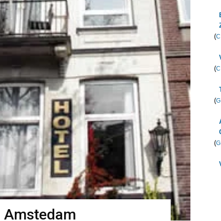
(
C
(
C
(
G
(
G
en Amstedam