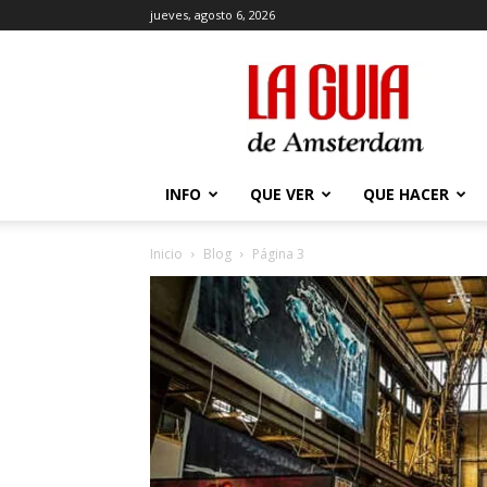
jueves, agosto 6, 2026
La
Guía
de
Amsterdam
INFO
QUE VER
QUE HACER
Inicio
Blog
Página 3