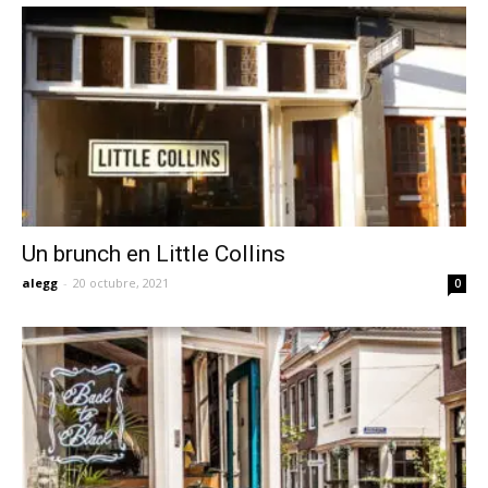
Un brunch en Little Collins
alegg
-
20 octubre, 2021
0