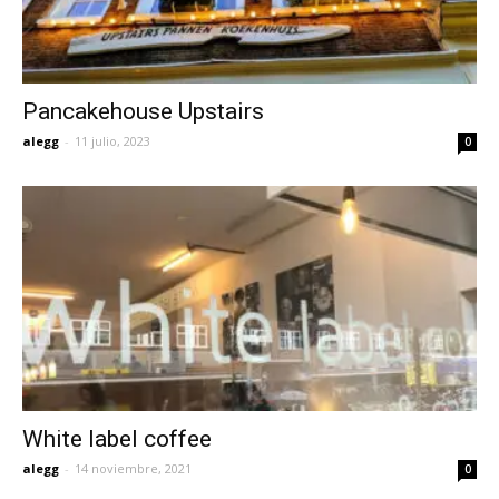
Pancakehouse Upstairs
alegg
-
11 julio, 2023
0
White label coffee
alegg
-
14 noviembre, 2021
0