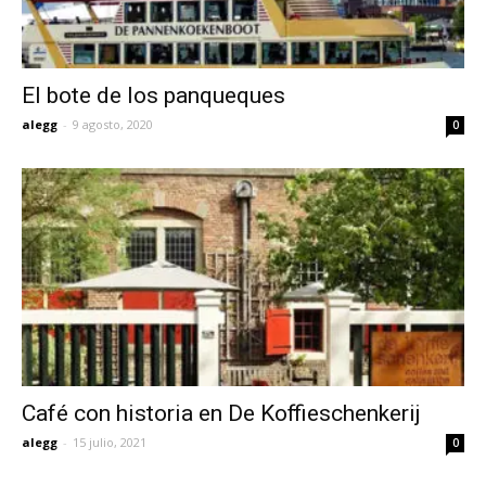
El bote de los panqueques
alegg
-
9 agosto, 2020
0
Café con historia en De Koffieschenkerij
alegg
-
15 julio, 2021
0