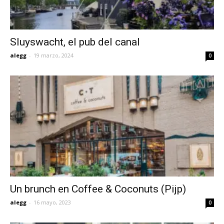
Sluyswacht, el pub del canal
alegg
-
19 marzo, 2024
0
Un brunch en Coffee & Coconuts (Pijp)
alegg
-
16 mayo, 2023
0