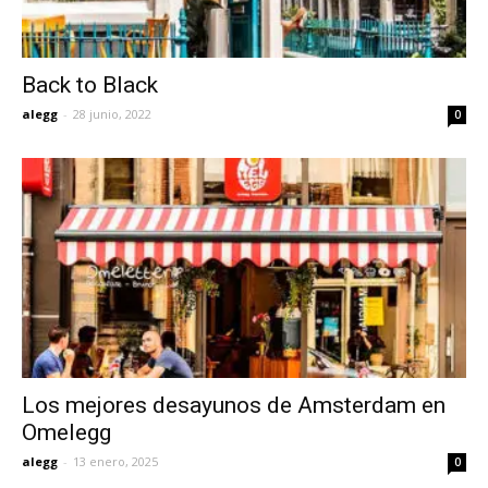
Back to Black
alegg
-
28 junio, 2022
0
Los mejores desayunos de Amsterdam en
Omelegg
alegg
-
13 enero, 2025
0