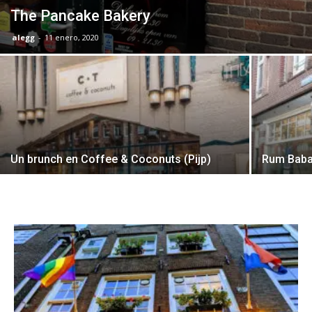
The Pancake Bakery
alegg
-
11 enero, 2020
Un brunch en Coffee & Coconuts (Pijp)
Rum Baba