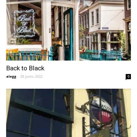
Back to Black
alegg
-
28 junio, 2022
0