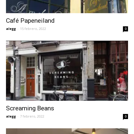
Café Papeneiland
alegg
-
15 febrero, 2022
0
Screaming Beans
alegg
-
7 febrero, 2022
0