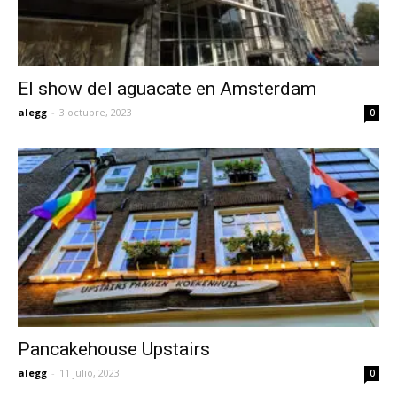
El show del aguacate en Amsterdam
alegg
-
3 octubre, 2023
0
Pancakehouse Upstairs
alegg
-
11 julio, 2023
0