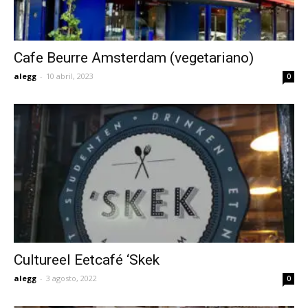
Cafe Beurre Amsterdam (vegetariano)
alegg
-
10 abril, 2023
0
Cultureel Eetcafé ‘Skek
alegg
-
3 agosto, 2022
0