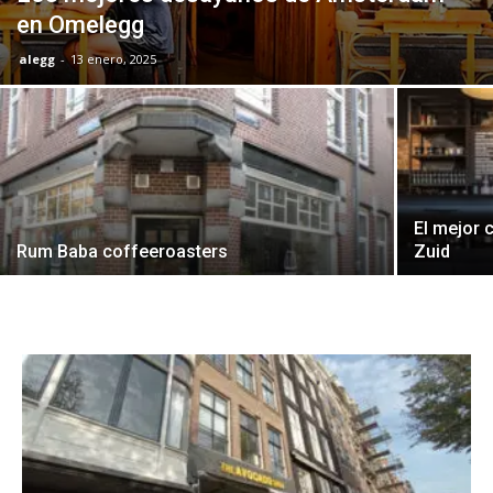
en Omelegg
alegg
-
13 enero, 2025
El mejor 
Rum Baba coffeeroasters
Zuid