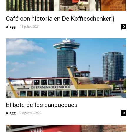
Café con historia en De Koffieschenkerij
alegg
-
15 julio, 2021
0
El bote de los panqueques
alegg
-
9 agosto, 2020
0